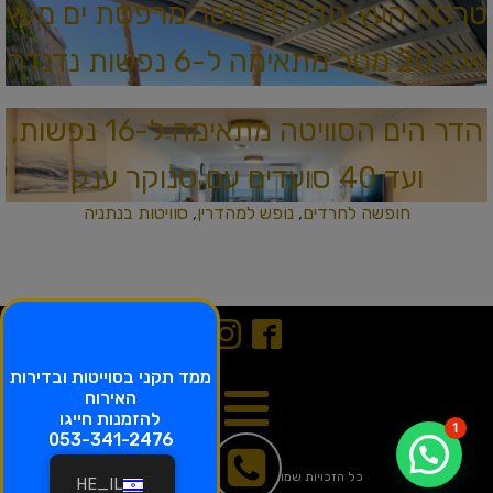
טרסת העץ גודל 70 מטר מרפסת ים מעץ
אלון 20 מטר מתאימה ל-6 נפשות נדנדה
הדר הים הסוויטה מתאימה ל-16 נפשות,
ועד 40 סועדים עם סנוקר ענק
חופשה לחרדים
,
נופש למהדרין
,
סוויטות בנתניה
ממד תקני בסוייטות ובדירות
האירוח
להזמנות חייגו
1
053-341-2476
כל הזכויות שמורות © רויאל חוף צאנז
2026
HE_IL