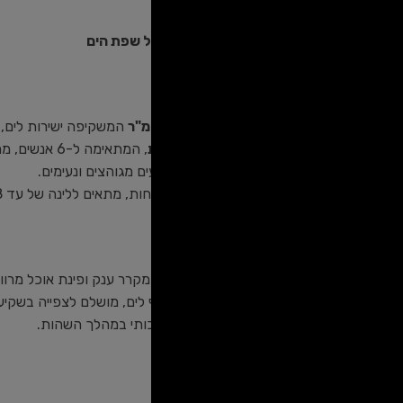
סוויטת שירת מרים – יוקרה ושלווה על שפת הים
פרטי הסוויטה:
מרפסת עץ ענקית בגודל 60 מ"ר
המשקיפה ישירות לים, 
בריכת טבילה מחוממת פרטית
, המתאימה ל-6 אנשים, ממוקמת על המרפסת עם תצפית ייחודית לגלי הים.
2 חדרי שינה מפנקים
עם מצעים מגוהצים ונעימים.
סלון מרווח
עם שתי ספות נפתחות, מתאים ללינה של עד 8 נפשות.
מתקנים ופינוקים:
מטבח מודרני ומאובזר
הכולל מקרר ענק ופינת אוכל מרוו
ג'קוזי יוקרתי במרפסת
עם נוף לים, מושלם לצפייה בשקיע
שולחן סנוקר
, להנאה ובילוי איכותי במהלך השהות.
מיקום ונוף: