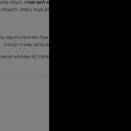
מדרגות פרטיות מובילות
ישירות לחוף מוכרז
, לנוחות מלאה
רחש הגלים
נשמע בכל פינה, 24 שעות ביממה, להעצמת תחושת הרוגע.
חוויה ייחודית:
שקיעה מהפנטת
: שבו בג'קוזי שעל המרפסת והתענגו ע
כניסה פרטית
, להבטחת פרטיות מלאה ואווירה יוקרתית.
סוויטת שירת מרים
היא הבחירה המושלמת למי שמחפש חופשה מפנ
שירותים
לוח שנה לזמינות