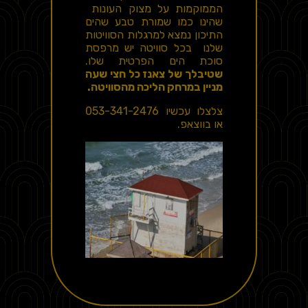
הממוקמות על מצוק העונות
שהינו כמו שמורת טבע שהים
התיכון נמצא למרגלות הסוויטות
שלנו בכל סוויטה יש מרפסת
סוכת הים הפרטית שלו.
שטיבלך של צאנז כל חצי שעה
מניין במרחק הליכה מהסוויטה.
צלצלו עכשיו
053-341-2476
או בווצאפ.