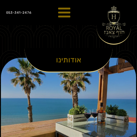
053-341-2476
אודותינו