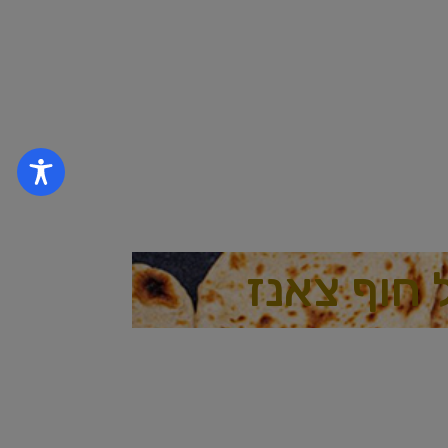
 חוף צאנז