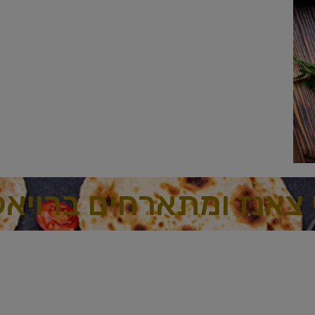
 צאנז ומתארחים ברויאל